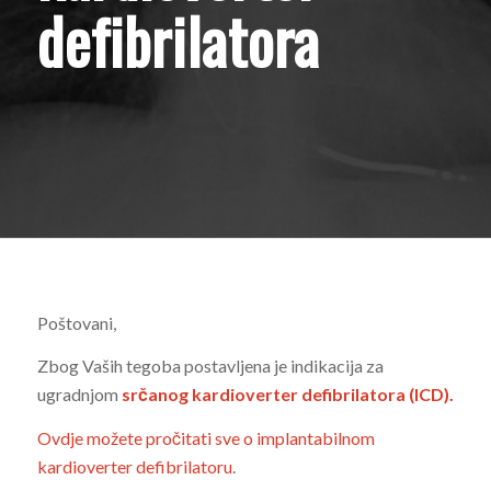
defibrilatora
Poštovani,
Zbog Vaših tegoba postavljena je indikacija za
ugradnjom
srčanog kardioverter defibrilatora (ICD).
Ovdje možete pročitati sve o implantabilnom
kardioverter defibrilatoru
.