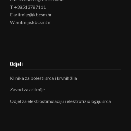
T +38513787111
E aritmije@kbcsm.hr
W aritmije.kbcsm.hr
Odjeli
Klinika za bolesti srca i krvnih žila
Zavod za aritmije
Odjel za elektrostimulaciju i elektrofiziologiju srca