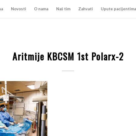
na
Novosti
O nama
Naš tim
Zahvati
Upute pacijentim
Aritmije KBCSM 1st Polarx-2