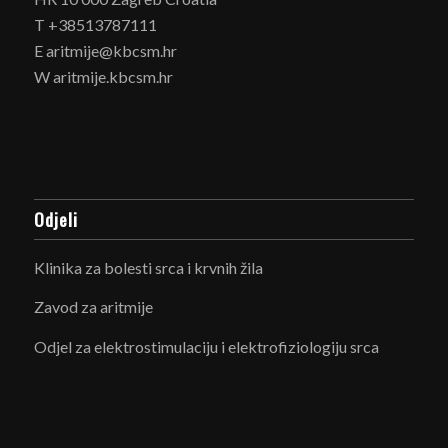
T +38513787111
E aritmije@kbcsm.hr
W aritmije.kbcsm.hr
Odjeli
Klinika za bolesti srca i krvnih žila
Zavod za aritmije
Odjel za elektrostimulaciju i elektrofiziologiju srca