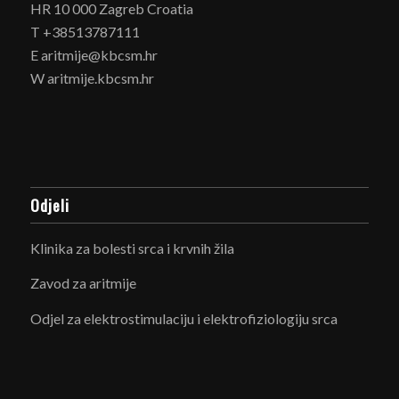
HR 10 000 Zagreb Croatia
T +38513787111
E aritmije@kbcsm.hr
W aritmije.kbcsm.hr
Odjeli
Klinika za bolesti srca i krvnih žila
Zavod za aritmije
Odjel za elektrostimulaciju i elektrofiziologiju srca