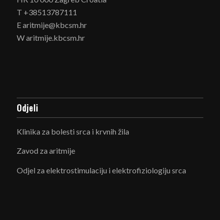
T +38513787111
E aritmije@kbcsm.hr
W aritmije.kbcsm.hr
Odjeli
Klinika za bolesti srca i krvnih žila
Zavod za aritmije
Odjel za elektrostimulaciju i elektrofiziologiju srca