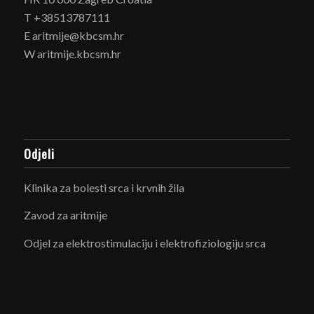
T +38513787111
E aritmije@kbcsm.hr
W aritmije.kbcsm.hr
Odjeli
Klinika za bolesti srca i krvnih žila
Zavod za aritmije
Odjel za elektrostimulaciju i elektrofiziologiju srca