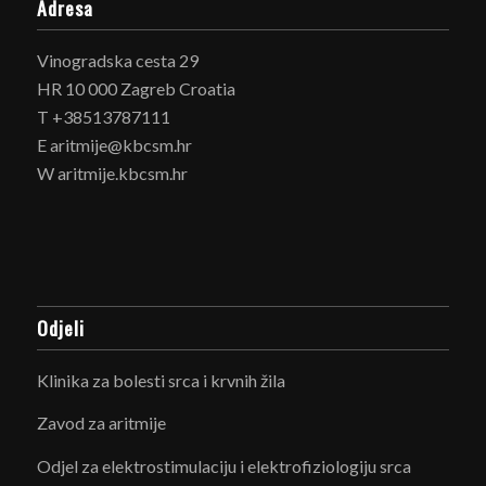
Adresa
Vinogradska cesta 29
HR 10 000 Zagreb Croatia
T +38513787111
E aritmije@kbcsm.hr
W aritmije.kbcsm.hr
Odjeli
Klinika za bolesti srca i krvnih žila
Zavod za aritmije
Odjel za elektrostimulaciju i elektrofiziologiju srca