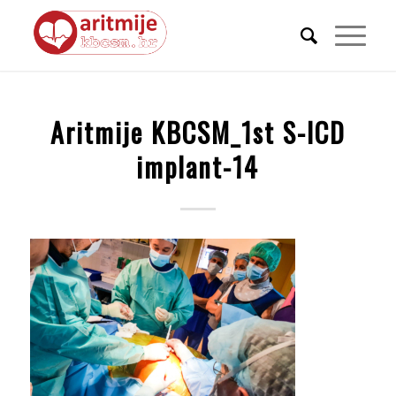
Aritmije KBCSM_1st S-ICD
implant-14