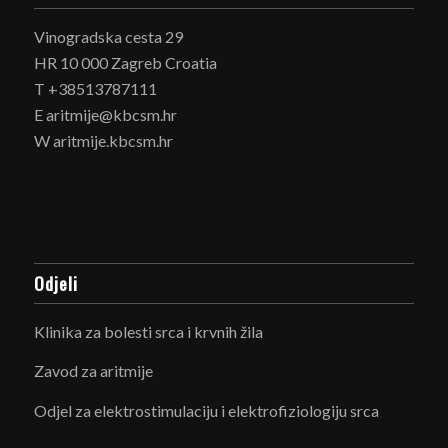
Vinogradska cesta 29
HR 10 000 Zagreb Croatia
T +38513787111
E aritmije@kbcsm.hr
W aritmije.kbcsm.hr
Odjeli
Klinika za bolesti srca i krvnih žila
Zavod za aritmije
Odjel za elektrostimulaciju i elektrofiziologiju srca