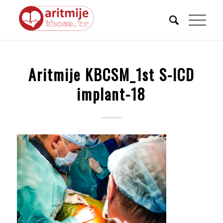
Aritmije KBCSM_1st S-ICD
implant-18