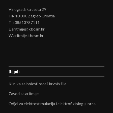
Vinogradska cesta 29
HR 10 000 Zagreb Croatia
T +38513787111
E aritmije@kbcsm.hr
W aritmije.kbcsm.hr
Odjeli
Klinika za bolesti srca i krvnih žila
Zavod za aritmije
Odjel za elektrostimulaciju i elektrofiziologiju srca