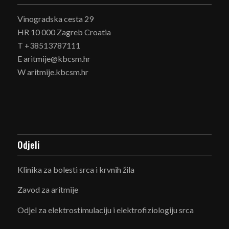
Vinogradska cesta 29
HR 10 000 Zagreb Croatia
T +38513787111
E aritmije@kbcsm.hr
W aritmije.kbcsm.hr
Odjeli
Klinika za bolesti srca i krvnih žila
Zavod za aritmije
Odjel za elektrostimulaciju i elektrofiziologiju srca