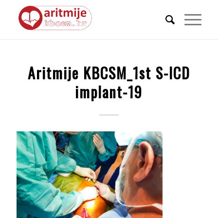
Aritmije KBCSM_1st S-ICD
implant-19