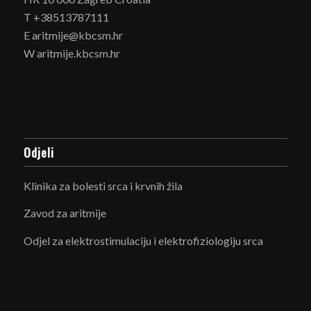
T +38513787111
E aritmije@kbcsm.hr
W aritmije.kbcsm.hr
Odjeli
Klinika za bolesti srca i krvnih žila
Zavod za aritmije
Odjel za elektrostimulaciju i elektrofiziologiju srca