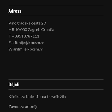
Adresa
Vinogradska cesta 29
HR 10 000 Zagreb Croatia
T +38513787111
E aritmije@kbcsm.hr
W aritmije.kbcsm.hr
Odjeli
Klinika za bolesti srca i krvnih žila
Zavod za aritmije