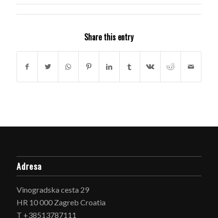
Share this entry
Adresa
Vinogradska cesta 29
HR 10 000 Zagreb Croatia
T +38513787111