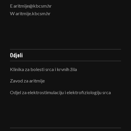
E aritmije@kbcsm.hr
W aritmije.kbcsm.hr
Odjeli
Klinika za bolesti srca i krvnih žila
Zavod za aritmije
Odjel za elektrostimulaciju i elektrofiziologiju srca