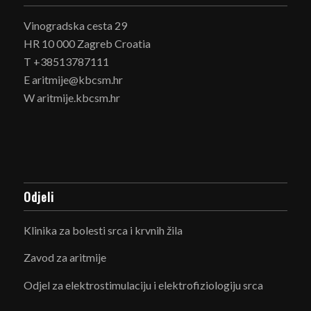
Vinogradska cesta 29
HR 10 000 Zagreb Croatia
T +38513787111
E aritmije@kbcsm.hr
W aritmije.kbcsm.hr
Odjeli
Klinika za bolesti srca i krvnih žila
Zavod za aritmije
Odjel za elektrostimulaciju i elektrofiziologiju srca