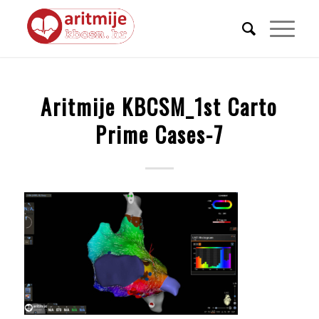
Aritmije KBCSM_1st Carto
Prime Cases-7