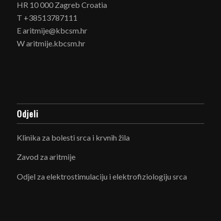
HR 10 000 Zagreb Croatia
T +38513787111
E aritmije@kbcsm.hr
W aritmije.kbcsm.hr
Odjeli
Klinika za bolesti srca i krvnih žila
Zavod za aritmije
Odjel za elektrostimulaciju i elektrofiziologiju srca