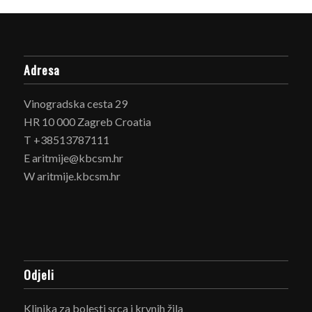
Adresa
Vinogradska cesta 29
HR 10 000 Zagreb Croatia
T +38513787111
E aritmije@kbcsm.hr
W aritmije.kbcsm.hr
Odjeli
Klinika za bolesti srca i krvnih žila