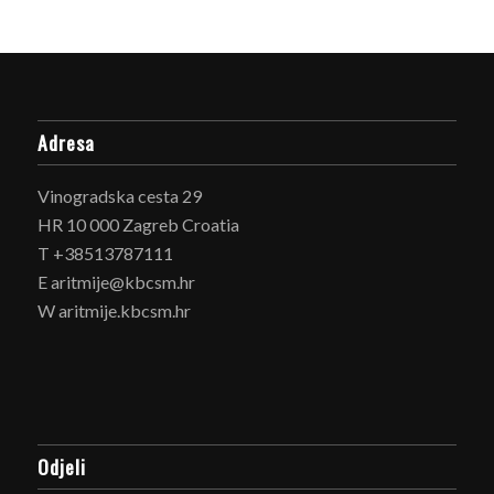
Adresa
Vinogradska cesta 29
HR 10 000 Zagreb Croatia
T +38513787111
E aritmije@kbcsm.hr
W aritmije.kbcsm.hr
Odjeli