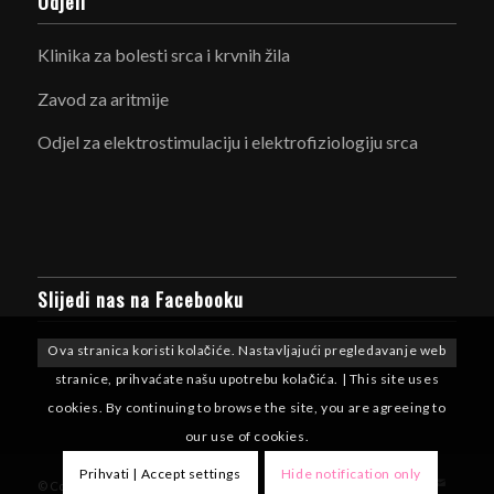
Odjeli
Klinika za bolesti srca i krvnih žila
Zavod za aritmije
Odjel za elektrostimulaciju i elektrofiziologiju srca
Slijedi nas na Facebooku
Ova stranica koristi kolačiće. Nastavljajući pregledavanje web
stranice, prihvaćate našu upotrebu kolačića. | This site uses
cookies. By continuing to browse the site, you are agreeing to
our use of cookies.
Prihvati | Accept settings
Hide notification only
© Copyright - Aritmije KBCSM