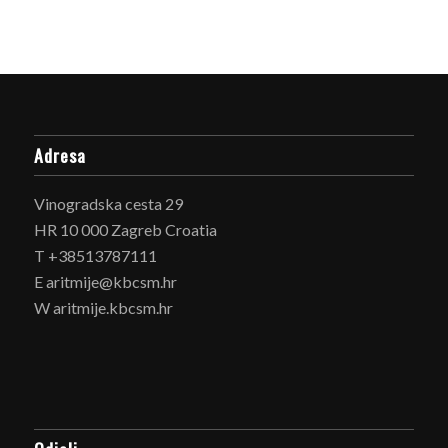
Adresa
Vinogradska cesta 29
HR 10 000 Zagreb Croatia
T +38513787111
E aritmije@kbcsm.hr
W aritmije.kbcsm.hr