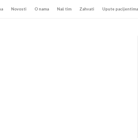
na
Novosti
O nama
Naš tim
Zahvati
Upute pacijentim