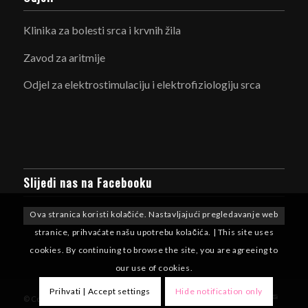
Klinika za bolesti srca i krvnih žila
Zavod za aritmije
Odjel za elektrostimulaciju i elektrofiziologiju srca
Slijedi nas na Facebooku
Ova stranica koristi kolačiće. Nastavljajući pregledavanje web
stranice, prihvaćate našu upotrebu kolačića. | This site uses
cookies. By continuing to browse the site, you are agreeing to
our use of cookies.
Prihvati | Accept settings
Hide notification only
© Copyright - Aritmije KBCSM