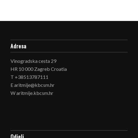
Adresa
Vinogradska cesta 29
HR 10 000 Zagreb Croatia
T +38513787111
E aritmije@kbcsm.hr
W aritmije.kbcsm.hr
Odjeli