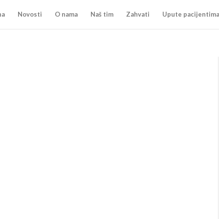
na
Novosti
O nama
Naš tim
Zahvati
Upute pacijentim