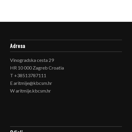
Adresa
Vinogradska cesta 29
HR 10 000 Zagreb Croatia
T +38513787111
E aritmije@kbcsm.hr
W aritmije.kbcsm.hr