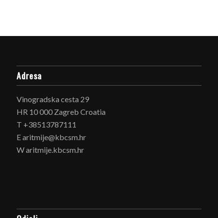
Adresa
Vinogradska cesta 29
HR 10 000 Zagreb Croatia
T +38513787111
E aritmije@kbcsm.hr
W aritmije.kbcsm.hr