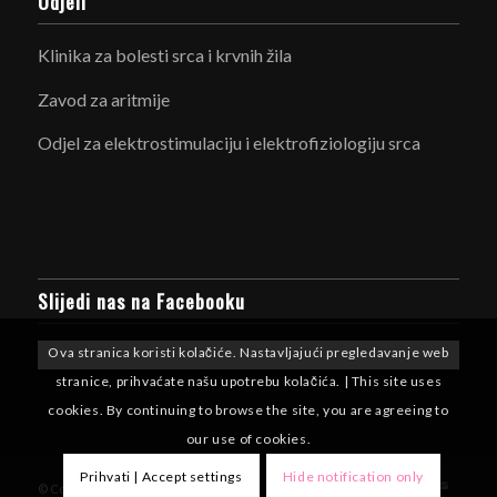
Odjeli
Klinika za bolesti srca i krvnih žila
Zavod za aritmije
Odjel za elektrostimulaciju i elektrofiziologiju srca
Slijedi nas na Facebooku
Ova stranica koristi kolačiće. Nastavljajući pregledavanje web
stranice, prihvaćate našu upotrebu kolačića. | This site uses
cookies. By continuing to browse the site, you are agreeing to
our use of cookies.
Prihvati | Accept settings
Hide notification only
© Copyright - Aritmije KBCSM