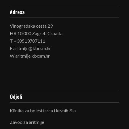
Adresa
Vinogradska cesta 29
HR 10 000 Zagreb Croatia
T +38513787111
E aritmije@kbcsm.hr
W aritmije.kbcsm.hr
Odjeli
Klinika za bolesti srca i krvnih žila
Zavod za aritmije