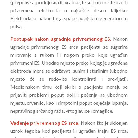
(preponska, potključna ili vratna), te se putem iste uvodi
privremena elektroda u najčešće desnu klijetku.
Elektroda se nakon toga spaja s vanjskim generatorom
pulsa.
Postupak nakon ugradnje privremenog ES.
Nakon
ugradnje privremenog ES srca pacijentu se sugerira
mirovanje s rukom ili nogom preko koje ugrađen
privremeni ES. Ubodno mjesto preko kojeg je ugrađena
elektroda mora se održavati suhim i sterilnim (ubodno
mjesto će se redovito kontrolirati i previjati).
Medicinskom timu koji skrbi o pacijentu moraju se
prijaviti problemi poput boli i pečenja na ubodnom
mjestu, crvenilo, kao i simptomi poput osjećaja lupanja,
nepravilnog srčanog rada, vrtoglavice i omaglice.
Vađenje privremenog ES srca.
Nakon što je uklonjen
uzrok tegoba kod pacijenta ili ugrađen trajni ES srca,