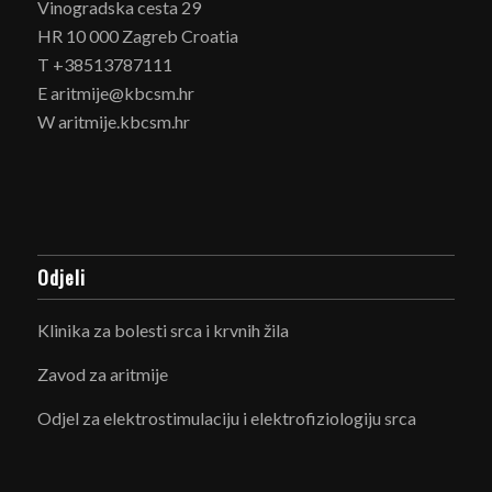
Vinogradska cesta 29
HR 10 000 Zagreb Croatia
T +38513787111
E aritmije@kbcsm.hr
W aritmije.kbcsm.hr
Odjeli
Klinika za bolesti srca i krvnih žila
Zavod za aritmije
Odjel za elektrostimulaciju i elektrofiziologiju srca