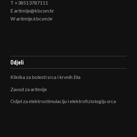
T +38513787111
E aritmije@kbcsm.hr
W aritmije.kbcsm.hr
Odjeli
Klinika za bolesti srca i krvnih žila
Zavod za aritmije
Odjel za elektrostimulaciju i elektrofiziologiju srca