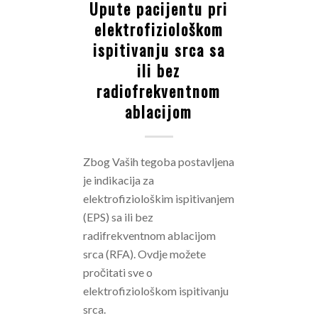
Upute pacijentu pri
elektrofiziološkom
ispitivanju srca sa
ili bez
radiofrekventnom
ablacijom
Zbog Vaših tegoba postavljena
je indikacija za
elektrofiziološkim ispitivanjem
(EPS) sa ili bez
radifrekventnom ablacijom
srca (RFA). Ovdje možete
pročitati sve o
elektrofiziološkom ispitivanju
srca.