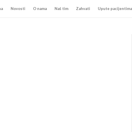
na
Novosti
O nama
Naš tim
Zahvati
Upute pacijentim