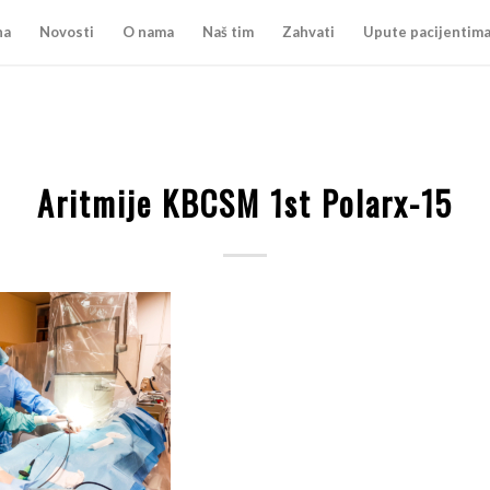
na
Novosti
O nama
Naš tim
Zahvati
Upute pacijentim
Aritmije KBCSM 1st Polarx-15