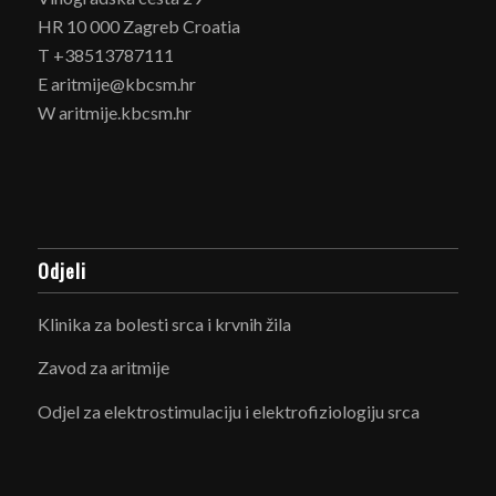
HR 10 000 Zagreb Croatia
T +38513787111
E aritmije@kbcsm.hr
W aritmije.kbcsm.hr
Odjeli
Klinika za bolesti srca i krvnih žila
Zavod za aritmije
Odjel za elektrostimulaciju i elektrofiziologiju srca