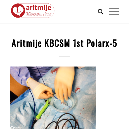
Aritmije KBCSM 1st Polarx-5