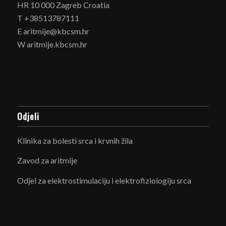
HR 10 000 Zagreb Croatia
T +38513787111
E aritmije@kbcsm.hr
W aritmije.kbcsm.hr
Odjeli
Klinika za bolesti srca i krvnih žila
Zavod za aritmije
Odjel za elektrostimulaciju i elektrofiziologiju srca