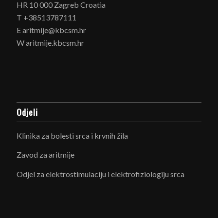
HR 10 000 Zagreb Croatia
T +38513787111
E aritmije@kbcsm.hr
W aritmije.kbcsm.hr
Odjeli
Klinika za bolesti srca i krvnih žila
Zavod za aritmije
Odjel za elektrostimulaciju i elektrofiziologiju srca