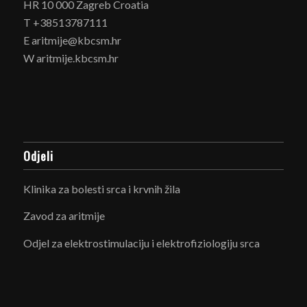
HR 10 000 Zagreb Croatia
T +38513787111
E aritmije@kbcsm.hr
W aritmije.kbcsm.hr
Odjeli
Klinika za bolesti srca i krvnih žila
Zavod za aritmije
Odjel za elektrostimulaciju i elektrofiziologiju srca