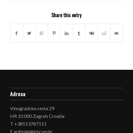
Share this entry
Adresa
Vinogradska cesta 29
HR 10 000 Zagreb Croatia
T +38513787111
E aritmije@kbcsm.hr