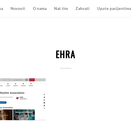
na
Novosti
O nama
Naš tim
Zahvati
Upute pacijentim
EHRA