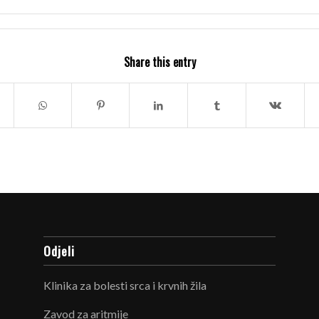
Share this entry
Odjeli
Klinika za bolesti srca i krvnih žila
Zavod za aritmije