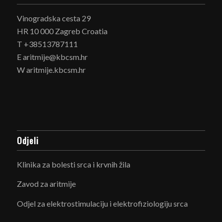
Vinogradska cesta 29
HR 10 000 Zagreb Croatia
T +38513787111
E aritmije@kbcsm.hr
W aritmije.kbcsm.hr
Odjeli
Klinika za bolesti srca i krvnih žila
Zavod za aritmije
Odjel za elektrostimulaciju i elektrofiziologiju srca