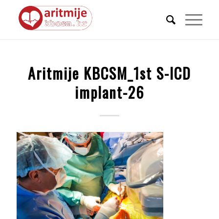
Aritmije KBCSM_1st S-ICD
implant-26