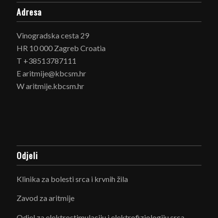
Adresa
Vinogradska cesta 29
HR 10 000 Zagreb Croatia
T +38513787111
E aritmije@kbcsm.hr
W aritmije.kbcsm.hr
Odjeli
Klinika za bolesti srca i krvnih žila
Zavod za aritmije
Odjel za elektrostimulaciju i elektrofiziologiju srca