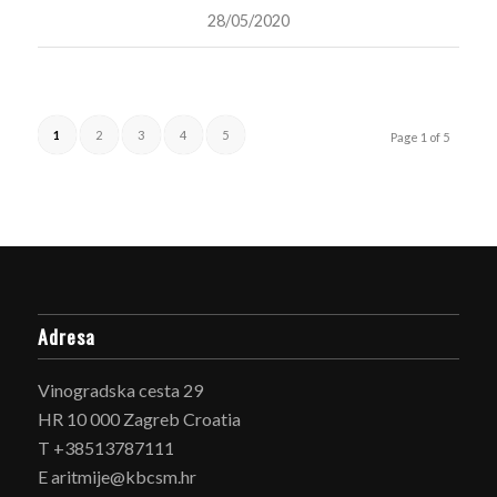
28/05/2020
1
2
3
4
5
Page 1 of 5
Adresa
Vinogradska cesta 29
HR 10 000 Zagreb Croatia
T +38513787111
E aritmije@kbcsm.hr